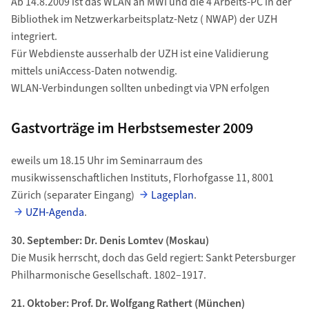
Ab 14.8.2009 ist das WLAN an MWI und die 4 Arbeits-PC in der
Bibliothek im Netzwerkarbeitsplatz-Netz ( NWAP) der UZH
integriert.
Für Webdienste ausserhalb der UZH ist eine Validierung
mittels uniAccess-Daten notwendig.
WLAN-Verbindungen sollten unbedingt via VPN erfolgen
Gastvorträge im Herbstsemester 2009
eweils um 18.15 Uhr im Seminarraum des
musikwissenschaftlichen Instituts, Florhofgasse 11, 8001
Zürich (separater Eingang)
Lageplan
.
UZH-Agenda
.
30. September: Dr. Denis Lomtev (Moskau)
Die Musik herrscht, doch das Geld regiert: Sankt Petersburger
Philharmonische Gesellschaft. 1802–1917.
21. Oktober: Prof. Dr. Wolfgang Rathert (München)